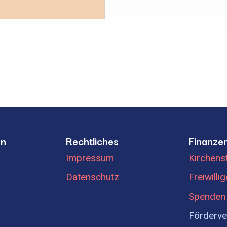
en
Rechtliches
Finanze
Impressum
Kirchens
Datenschutz
Freiwilli
Spenden
Förderve