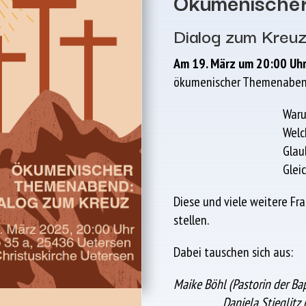
Ökumenische
Dialog zum Kreu
Am 19. März um 20:00 Uh
ökumenischer Themenabend
Waru
Welc
Glau
Glei
Diese und viele weitere Fr
stellen.
Dabei tauschen sich aus:
Maike Böhl (Pastorin d
Daniela Stieglitz