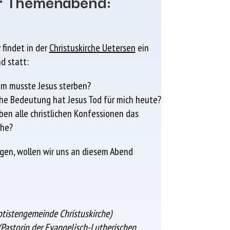
r Themenabend:
z
r
findet in der
Christuskirche Uetersen
ein
 statt:
m musste Jesus sterben?
he Bedeutung hat Jesus Tod für mich heute?
ben alle christlichen Konfessionen das
che?
agen, wollen wir uns an diesem Abend
er Baptistengemeinde Christuskirche)
 (Pastorin der Evangelisch-Lutherischen